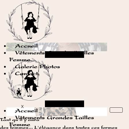
Accueil
Vêtements Grandes Tailles
Facebook
Instagram
Femme
Galerie Photos
Contact
Facebook
Instagram
X
Accueil
Vêtements Grandes Tailles
Tant qu'il y aura
Femme
des femmes...
L'élégance dans toutes ces formes