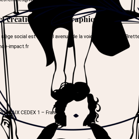
 création visuelle graphique :
iège social est situé : 8 avenue de la voie au Coq 14760 Brette
nce-impact.fr
3 ROUBAIX CEDEX 1 – France