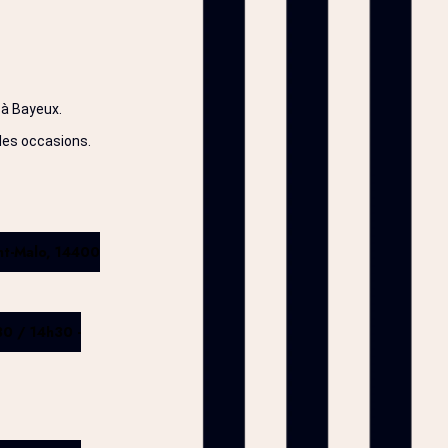
 à Bayeux.
les occasions.
nt-Malo, 14400
0 / 14h30 -