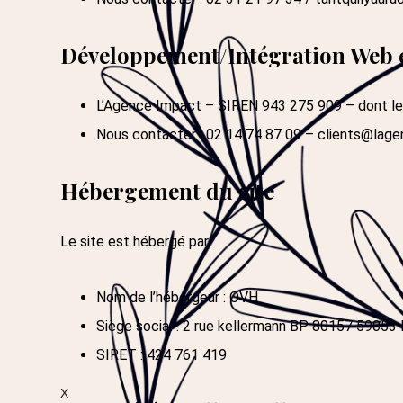
Développement/Intégration Web et
L’Agence Impact – SIREN 943 275 909 – dont le s
Nous contacter : 02 14 74 87 09 –
clients@lage
Hébergement du site
Le site est hébergé par :
Nom de l’hébergeur : OVH
Siège social : 2 rue kellermann BP 80157 5905
SIRET : 424 761 419
X