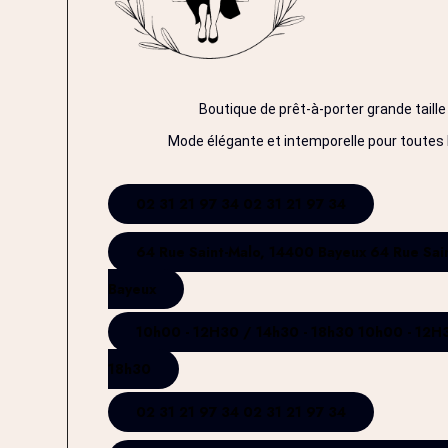
Boutique de prêt-à-porter grande taille
Mode élégante et intemporelle pour toutes 
02 31 21 97 34
02 31 21 97 34
64 Rue Saint-Malo, 14400 Bayeux
64 Rue Sai
Bayeux
10h00 - 12H30 / 14h30 - 18h30
10h00 - 12H3
18h30
02 31 21 97 34
02 31 21 97 34