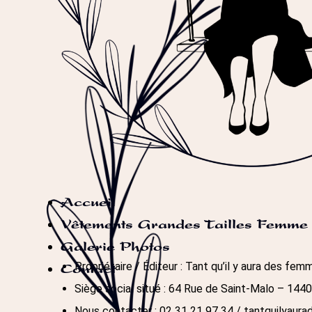
Accueil
Vêtements Grandes Tailles Femme
Galerie Photos
Propriétaire / Éditeur : Tant qu’il y aura des fem
Contact
Siège social situé : 64 Rue de Saint-Malo – 14
Nous contacter :
02 31 21 97 34
/ tantquilyau