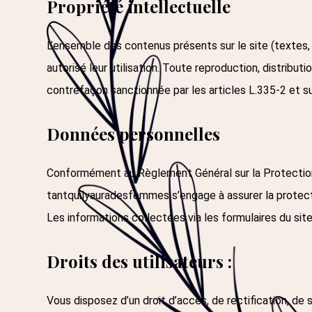
Propriété intellectuelle
L’ensemble des contenus présents sur le site (textes, 
autorisé leur utilisation. Toute reproduction, distribut
contrefaçon sanctionnée par les articles L.335-2 et su
Données personnelles
Conformément au Règlement Général sur la Protection 
tantquilyauradesfemmes
s’engage à assurer la protec
Les informations collectées via les formulaires du si
Droits des utilisateurs :
Vous disposez d’un droit d’accès, de rectification, de