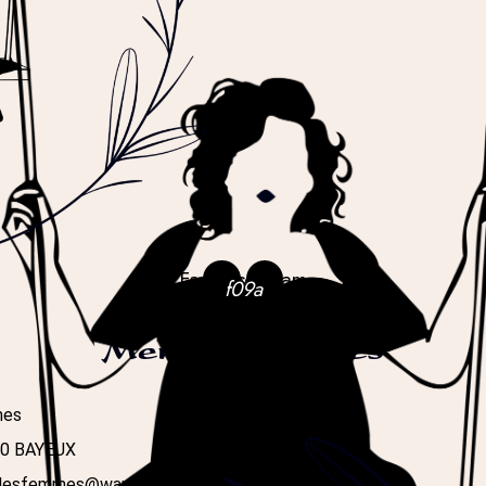
Facebook
Instagram
Mentions légales
mes
400 BAYEUX
radesfemmes@wanadoo.fr