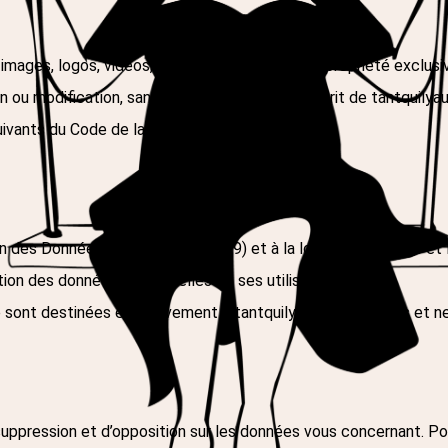
images, logos, vidéos, graphismes, etc.) est la propriété exclus
ion ou modification, sans l’accord préalable et écrit de
tantquily
ivants du Code de la propriété intellectuelle.
des Données (RGPD n°2016/679) et à la loi « Informatique et Li
tion des données personnelles de ses utilisateurs.
te sont destinées exclusivement à
tantquilyauradesfemmes
et ne
 suppression et d’opposition sur les données vous concernant. P