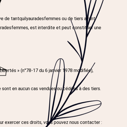
ive de
tantquilyauradesfemmes
ou de tiers ayant
auradesfemmes
, est interdite et peut constituer une
bertés » (n°78-17 du 6 janvier 1978 modifiée),
 sont en aucun cas vendues ou cédées à des tiers.
our exercer ces droits, vous pouvez nous contacter :